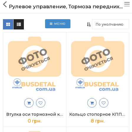
Notice
: Trying to access array offset on value of type bool in
Рулевое управление, Тормоза передних, задних колеc
/home/rz486880/busdetal.com.ua/www/catalog/model/exten
on line
208
Notice
: Trying to access array offset on value of type
bool in
МЕНЮ
/home/rz486880/busdetal.com.ua/www/catalog/model/exten
Главная
on line
208
Notice
: Trying to access array offset on value of type
bool in
Доставка и оплата
/home/rz486880/busdetal.com.ua/www/catalog/model/exten
on line
209
Технические статьи
Контакты
Все запчасти ПАЗ
ПАЗ 3205, 32053, 32054
ПАЗ 4234, 32053.70,
Втулка оси тормозной колодки 677-3501096
Кольцо стопорное КПП подшипника 50308 КПП пром. вала ЗИЛ ПАЗ (95х86х2,5)
32054.70
0 грн.
8 грн.
ПАЗ ЯМЗ-5342