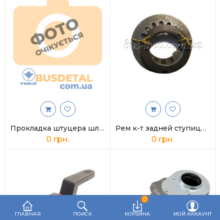
Отопители
Прокладка штуцера шланга главного цилиндра к бачку ПАЗ-3205
Рем к-т задней ступицы ПАЗ, КАВЗ (мост 224)
0 грн.
0 грн.
0
ГЛАВНАЯ
ПОИСК
КОРЗИНА
МОЙ АККАУНТ