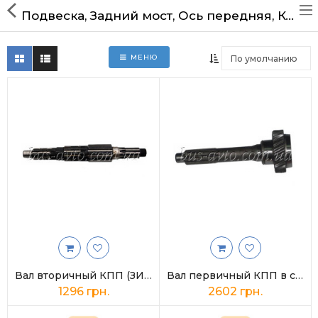
Notice
: Trying to access array offset on value of type bool in
Подвеска, Задний мост, Ось передняя, Колеса и ступицы
/home/rz486880/busdetal.com.ua/www/catalog/model/exten
on line
208
Notice
: Trying to access array offset on value of type
bool in
МЕНЮ
/home/rz486880/busdetal.com.ua/www/catalog/model/exten
Главная
on line
208
Notice
: Trying to access array offset on value of type
bool in
Доставка и оплата
/home/rz486880/busdetal.com.ua/www/catalog/model/exten
on line
209
Notice
: Trying to access array offset on value of type
Технические статьи
bool in
/home/rz486880/busdetal.com.ua/www/catalog/model/exten
Контакты
on line
208
Notice
: Trying to access array offset on value of type
bool in
/home/rz486880/busdetal.com.ua/www/catalog/model/exten
Все запчасти ПАЗ
on line
208
Notice
: Trying to access array offset on value of type
bool in
ПАЗ 3205, 32053, 32054
/home/rz486880/busdetal.com.ua/www/catalog/model/exten
on line
209
ПАЗ 4234, 32053.70,
Вал вторичный КПП (ЗИЛ,МАЗ,ПАЗ)
Вал первичный КПП в сборе с подшипником (z=24, L=285)
32054.70
1296 грн.
2602 грн.
ПАЗ ЯМЗ-5342